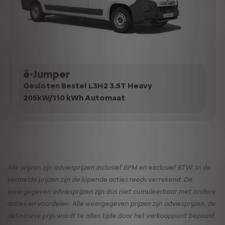
ë-Jumper
Gesloten Bestel L3H2 3.5T Heavy
205kW/110 kWh Automaat
Alle prijzen zijn adviesprijzen inclusief BPM en exclusief BTW. In de
vermelde prijzen zijn de lopende acties reeds verrekend. De
weergegeven adviesprijzen zijn dus niet cumuleerbaar met andere
acties en voordelen. Alle weergegeven prijzen zijn adviesprijzen, de
definitieve prijs wordt te allen tijde door het verkooppunt bepaald.