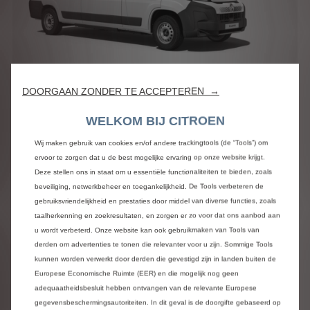
DOORGAAN ZONDER TE ACCEPTEREN →
ë-Jumper
WELKOM BIJ CITROEN
Gesloten Bestel L3H2 3.5T Heavy
205kW/110 kWh Automaat
Wij maken gebruik van cookies en/of andere trackingtools (de “Tools”) om
ervoor te zorgen dat u de best mogelijke ervaring op onze website krijgt.
Prijs
€ 58.770,00
Deze stellen ons in staat om u essentiële functionaliteiten te bieden, zoals
beveiliging, netwerkbeheer en toegankelijkheid. De Tools verbeteren de
(prijzen incl. BPM/excl. BTW)
gebruiksvriendelijkheid en prestaties door middel van diverse functies, zoals
taalherkenning en zoekresultaten, en zorgen er zo voor dat ons aanbod aan
Meer details
u wordt verbeterd. Onze website kan ook gebruikmaken van Tools van
derden om advertenties te tonen die relevanter voor u zijn. Sommige Tools
kunnen worden verwerkt door derden die gevestigd zijn in landen buiten de
Europese Economische Ruimte (EER) en die mogelijk nog geen
adequaatheidsbesluit hebben ontvangen van de relevante Europese
gegevensbeschermingsautoriteiten. In dit geval is de doorgifte gebaseerd op