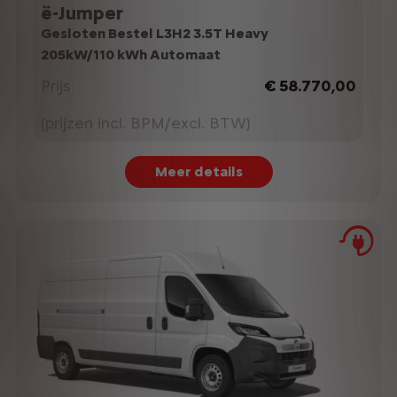
ë-Jumper
Gesloten Bestel L3H2 3.5T Heavy
205kW/110 kWh Automaat
Prijs
€ 58.770,00
(prijzen incl. BPM/excl. BTW)
Meer details