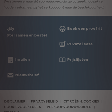
We streven ernaar dit voorraadoverzicht zo actueel mogelijk te
houden, informeer bij het verkooppunt naar de beschikbaarheid.
Boek een proefrit
Stel samen en bestel
Private lease
Inruilen
Prijslijsten
Nieuwsbrief
DISCLAIMER
PRIVACYBELEID
CITROËN & COOKIES
COOKIEVOORKEUREN
VERKOOPVOORWAARDEN