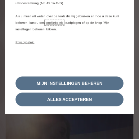
uw toestemming (Art. 49.1a AVG).
Als u meer wilt weten over de tools die wij gebruiken en hoe u deze kunt
beheren, kunt u ons
cookiebeleid
raadplegen of op de knop ‘Mijn
instellingen beheren’ klikken.
Privacybeleid
ë-Jumper
Gesloten Bestel L3H2 3.5T Heavy
MIJN INSTELLINGEN BEHEREN
205kW/110 kWh Automaat
ALLES ACCEPTEREN