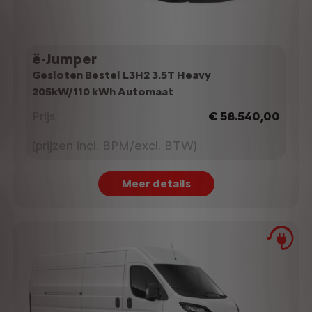
ë-Jumper
Gesloten Bestel L3H2 3.5T Heavy
205kW/110 kWh Automaat
Prijs
€ 58.540,00
(prijzen incl. BPM/excl. BTW)
Meer details