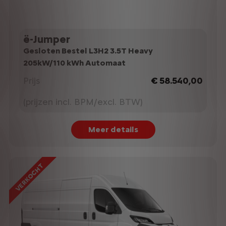
ë-Jumper
Gesloten Bestel L3H2 3.5T Heavy
205kW/110 kWh Automaat
Prijs
€ 58.540,00
(prijzen incl. BPM/excl. BTW)
Meer details