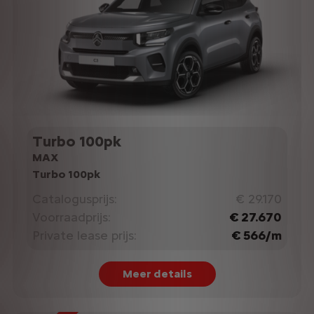
Turbo 100pk
MAX
Turbo 100pk
Catalogusprijs:
€ 29.170
Voorraadprijs:
€ 27.670
Private lease prijs:
€ 566/m
Meer details