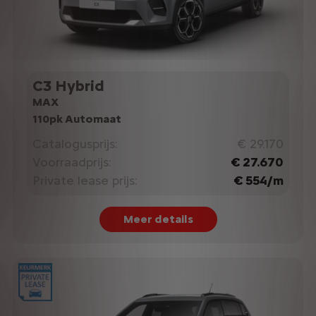
C3 Hybrid
MAX
110pk Automaat
Catalogusprijs:
€ 29.170
Voorraadprijs:
€ 27.670
Private lease prijs:
€ 554/m
Meer details