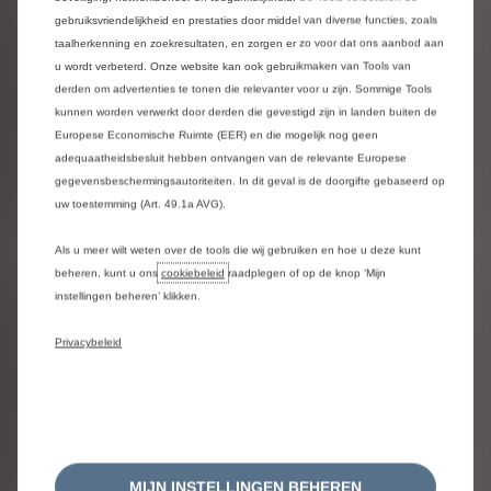
COLLECTION
gebruiksvriendelijkheid en prestaties door middel van diverse functies, zoals
110pk Automaat
taalherkenning en zoekresultaten, en zorgen er zo voor dat ons aanbod aan
u wordt verbeterd. Onze website kan ook gebruikmaken van Tools van
Catalogusprijs:
€ 29.420
derden om advertenties te tonen die relevanter voor u zijn. Sommige Tools
Voorraadprijs:
€ 27.920
kunnen worden verwerkt door derden die gevestigd zijn in landen buiten de
Europese Economische Ruimte (EER) en die mogelijk nog geen
adequaatheidsbesluit hebben ontvangen van de relevante Europese
Meer details
gegevensbeschermingsautoriteiten. In dit geval is de doorgifte gebaseerd op
uw toestemming (Art. 49.1a AVG).
Als u meer wilt weten over de tools die wij gebruiken en hoe u deze kunt
beheren, kunt u ons
cookiebeleid
raadplegen of op de knop ‘Mijn
instellingen beheren’ klikken.
Privacybeleid
MIJN INSTELLINGEN BEHEREN