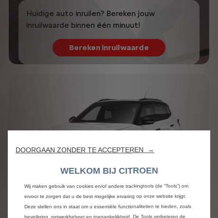
Huidige auto inruilen? Bereken jouw
inruilwaarde binnen één minuut!
Bereken inruilwaarde
DOORGAAN ZONDER TE ACCEPTEREN →
WELKOM BIJ CITROEN
Wij maken gebruik van cookies en/of andere trackingtools (de “Tools”) om
ervoor te zorgen dat u de best mogelijke ervaring op onze website krijgt.
Deze stellen ons in staat om u essentiële functionaliteiten te bieden, zoals
C3 Hybrid
beveiliging, netwerkbeheer en toegankelijkheid. De Tools verbeteren de