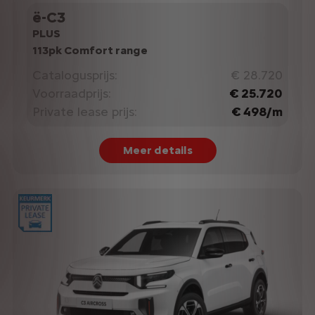
ë-C3
PLUS
113pk Comfort range
Catalogusprijs:
€ 28.720
Voorraadprijs:
€ 25.720
Private lease prijs:
€ 498/m
Meer details