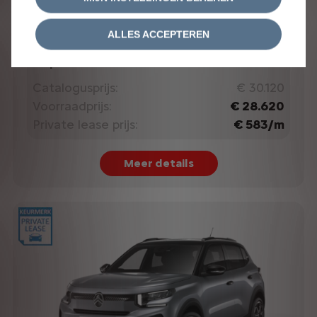
C3 Hybrid
ALLES ACCEPTEREN
MAX
110pk Automaat
Catalogusprijs:
€ 30.120
Voorraadprijs:
€ 28.620
Private lease prijs:
€ 583/m
Meer details