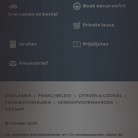
Boek een proefrit
Stel samen en bestel
Private lease
Inruilen
Prijslijsten
Nieuwsbrief
DISCLAIMER
PRIVACYBELEID
CITROËN & COOKIES
COOKIEVOORKEUREN
VERKOOPVOORWAARDEN
SITEMAP
Citroën 2025
De werkelijke brandstofverbruik- en CO₂-emissiewaarden, alsook de