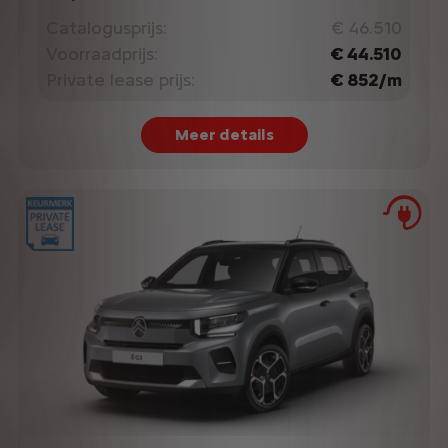
Catalogusprijs:
€ 46.510
Voorraadprijs:
€ 44.510
Private lease prijs:
€ 852/m
Meer details