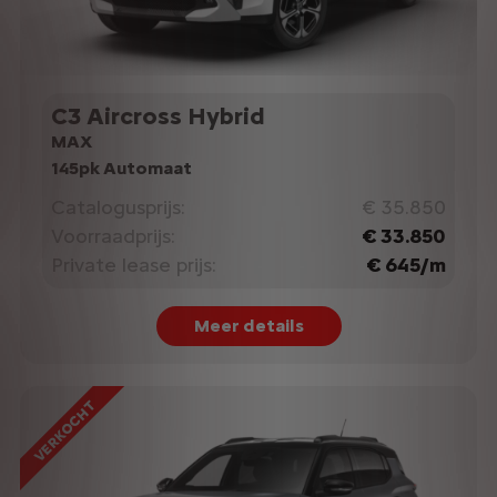
C3 Aircross Hybrid
MAX
145pk Automaat
Catalogusprijs:
€ 35.850
Voorraadprijs:
€ 33.850
Private lease prijs:
€ 645/m
Meer details