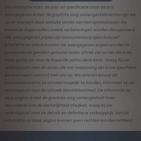
De informatie m.b.t. de prijs- en specificatie zoals deze is
weergegeven is met de grootste zorg samengesteld echter zijn we
op dit moment deze website verder aan het optimaliseren. De
komende dagen zullen steeds verbeteringen worden doorgevoerd.
Alle weergegeven prijzen zijn consumentenprijzen inclusief
BTW/BPM en afleverkosten. De weergegeven prijzen worden in
voorkomende gevallen getoond onder aftrek van acties die in de
basis geldig zijn voor de kopende particuliere klant. Vraag bij uw
verkooppunt naar de acties die van toepassing zijn in uw specifieke
geval of neem contact met ons op. We streven ernaar dit
voorraadoverzicht zo actueel mogelijk te houden, informeer bij uw
verkooppunt naar de actuele beschikbaarheid. De informatie op
deze pagina is met de grootste zorg samengesteld maar
desondanks kan de werkelijkheid afwijken, vraag bij uw
verkooppunt naar de details en definitieve verkoopprijs. Aan de
informatie op deze pagina kunnen geen rechten worden ontleed.