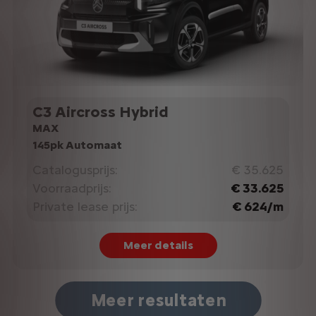
C3 Aircross Hybrid
MAX
145pk Automaat
Catalogusprijs:
€ 35.625
Voorraadprijs:
€ 33.625
Private lease prijs:
€ 624/m
Meer details
Meer resultaten